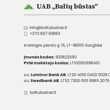
UAB „Baltų būstas“
info@baltubustas.lt
+370 607 93883
Kretingos plento g. 15, LT-96105 Gargždai
Įmonės kodas:
300822550
PVM mokėtojo kodas:
LT100003198410
a.s.
Luminor Bank AB
: LT20 4010 0402 0029 
a.s.
Swedbank AB
: LT52 7300 0101 8985 2079
baltubustas.lt