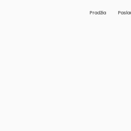
Pradžia
Pasla
Kaip nustatoma, ar