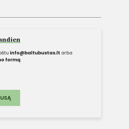
iandien
paštu
info@baltubustas.lt
arba
o formą
.
AUSĄ