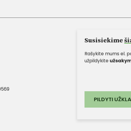
Susisiekime
š
Rašykite mums el. 
užpildykite
užsakym
0569
PILDYTI UŽKL