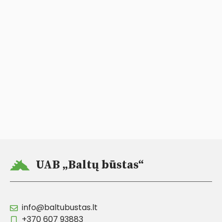
UAB „Baltų būstas“
info@baltubustas.lt
+370 607 93883