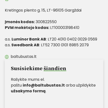
Kretingos plento g. 15, LT-96105 Gargždai
Įmonės kodas:
300822550
PVM mokėtojo kodas:
LT100003198410
a.s.
Luminor Bank AB
: LT20 4010 0402 0029 0569
a.s.
Swedbank AB
: LT52 7300 0101 8985 2079
baltubustas.lt
Susisiekime
šiandien
Rašykite mums el.
paštu
info@baltubustas.lt
arba užpildykite
užsakymo formą
.