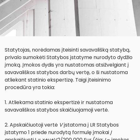
Statytojas, norėdamas įteisinti savavališką statybą,
privalo sumokėti Statybos įstatyme nurodyto dydžio
įmoką. Įmokos dydis yra nustatomas atsižvelgiant į
savavališkos statybos darbų vertę, o ši nustatoma
atliekant statinio ekspertizę. Taigi įteisinimo
procedūra yra tokia:
1. Atliekama statinio ekspertizė ir nustatoma
savavališkos statybos skaičiuojamoji vertė.
2. Apskaičiuotoji vertė
V
įstatoma į LR Statybos
įstatymo 1 priede nurodytą formulę įmokai
Į
apskaičiuoti Į = x+y+V2/200 000 Eur (čia:
Į
– įmokos