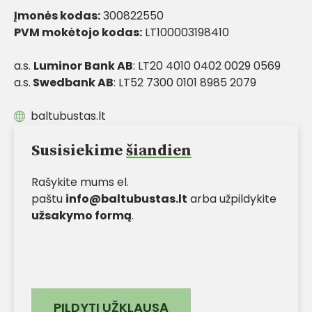
Įmonės kodas:
300822550
PVM mokėtojo kodas:
LT100003198410
a.s.
Luminor Bank AB
: LT20 4010 0402 0029 0569
a.s.
Swedbank AB
: LT52 7300 0101 8985 2079
baltubustas.lt
Susisiekime
šiandien
Rašykite mums el.
paštu
info@baltubustas.lt
arba užpildykite
užsakymo formą
.
PILDYTI UŽKLAUSĄ