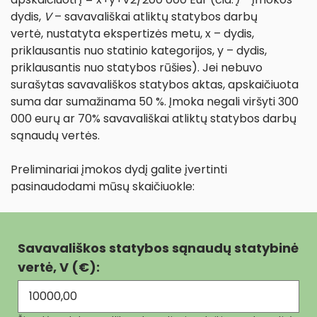
dydis,
V
– savavališkai atliktų statybos darbų
vertė, nustatyta ekspertizės metu, x – dydis,
priklausantis nuo statinio kategorijos, y – dydis,
priklausantis nuo statybos rūšies). Jei nebuvo
surašytas savavališkos statybos aktas, apskaičiuota
suma dar sumažinama 50 %. Įmoka negali viršyti 300
000 eurų ar 70% savavališkai atliktų statybos darbų
sąnaudų vertės.
Preliminariai įmokos dydį galite įvertinti
pasinaudodami mūsų skaičiuokle:
Savavališkos statybos sąnaudų statybinė
vertė, V (€):