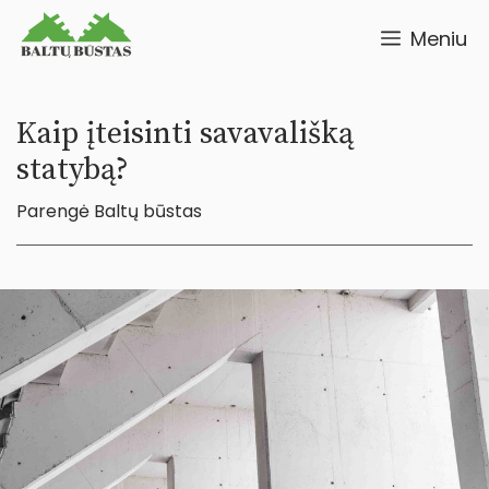
Pereiti
Meniu
prie
turinio
Kaip įteisinti savavališką
statybą?
Parengė
Baltų būstas