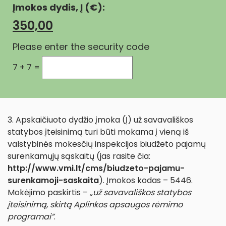
Įmokos dydis, Į (€):
Please enter the security code
7 + 7 =
3. Apskaičiuoto dydžio įmoka (Į) už savavališkos
statybos įteisinimą turi būti mokama į vieną iš
valstybinės mokesčių inspekcijos biudžeto pajamų
surenkamųjų sąskaitų (jas rasite čia:
http://www.vmi.lt/cms/biudzeto-pajamu-
surenkamoji-saskaita
). Įmokos kodas – 5446.
Mokėjimo paskirtis –
„už savavališkos statybos
įteisinimą, skirtą Aplinkos apsaugos rėmimo
programai”
.