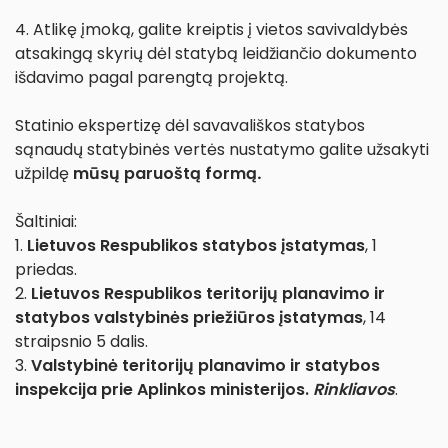
4. Atlikę įmoką, galite kreiptis į vietos savivaldybės
atsakingą skyrių dėl statybą leidžiančio dokumento
išdavimo pagal parengtą projektą.
Statinio ekspertizę dėl savavališkos statybos
sąnaudų statybinės vertės nustatymo galite užsakyti
užpildę
mūsų paruoštą formą
.
Šaltiniai:
1.
Lietuvos Respublikos statybos įstatymas
, 1
priedas.
2.
Lietuvos Respublikos teritorijų planavimo ir
statybos valstybinės priežiūros įstatymas
, 14
straipsnio 5 dalis.
3.
Valstybinė teritorijų planavimo ir statybos
inspekcija prie Aplinkos ministerijos.
Rinkliavos
.