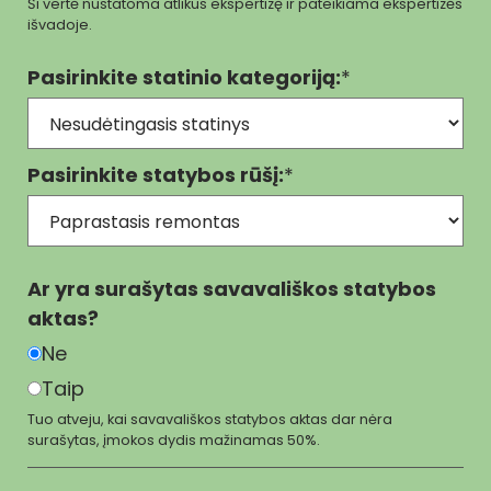
Ši vertė nustatoma atlikus ekspertizę ir pateikiama ekspertizės
išvadoje.
Pasirinkite statinio kategoriją:
*
Pasirinkite statybos rūšį:
*
Ar yra surašytas savavališkos statybos
aktas?
Ne
Taip
Tuo atveju, kai savavališkos statybos aktas dar nėra
surašytas, įmokos dydis mažinamas 50%.