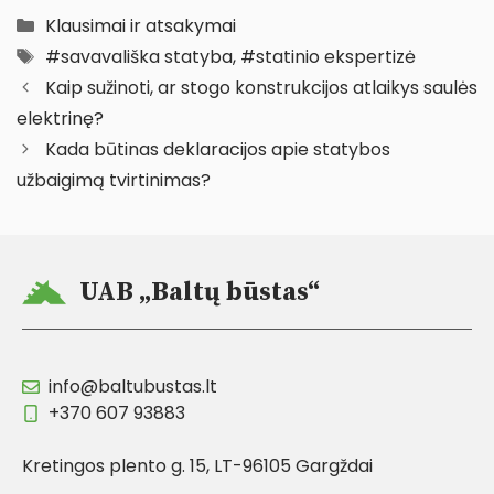
Kategorijos
Klausimai ir atsakymai
Žymos
#savavališka statyba
,
#statinio ekspertizė
Kaip sužinoti, ar stogo konstrukcijos atlaikys saulės
elektrinę?
Kada būtinas deklaracijos apie statybos
užbaigimą tvirtinimas?
UAB „Baltų būstas“
info@baltubustas.lt
+370 607 93883
Kretingos plento g. 15, LT-96105 Gargždai